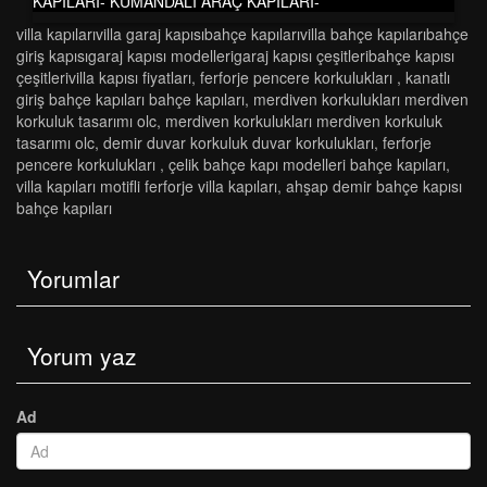
KAPILARI- KUMANDALI ARAÇ KAPILARI-
vi̇lla kapilarivi̇lla garaj kapisibahçe kapilarivi̇lla bahçe kapilaribahçe
gi̇ri̇ş kapisigaraj kapisi modelleri̇garaj kapisi çeşi̇tleri̇bahçe kapisi
çeşi̇tleri̇vi̇lla kapisi fi̇yatlari
,
ferforje pencere korkulukları
,
kanatli
gi̇ri̇ş bahçe kapilari bahçe kapilari
,
merdi̇ven korkuluklari merdi̇ven
korkuluk tasarimi olc
,
merdi̇ven korkuluklari merdi̇ven korkuluk
tasarimi olc
,
demir duvar korkuluk duvar korkulukları
,
ferforje
pencere korkulukları
,
çeli̇k bahçe kapi modelleri̇ bahçe kapilari
,
villa kapıları motifli ferforje villa kapıları
,
ahşap demi̇r bahçe kapisi
bahçe kapilari
Yorumlar
Yorum yaz
Ad