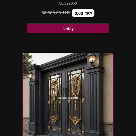
OLC22853
60.000,00 TRY
0,00
TRY
Detay