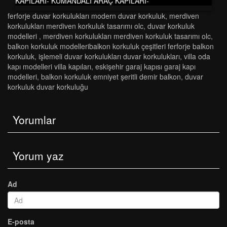
KAPILARI- KUMANDALI ARAÇ KAPILARI-
ferforje duvar korkulukları modern duvar korkuluk
,
merdi̇ven
korkuluklari merdi̇ven korkuluk tasarimi olc
,
duvar korkuluk
modelleri
,
merdi̇ven korkuluklari merdi̇ven korkuluk tasarimi olc
,
balkon korkuluk modelleri̇balkon korkuluk çeşi̇tleri̇ ferforje balkon
korkuluk
,
i̇şlemeli̇ duvar korkuluklari duvar korkuluklari
,
villa oda
kapı modelleri villa kapıları
,
eskişehir garaj kapısı garaj kapı
modelleri
,
balkon korkuluk emniyet şeritli demir balkon
,
duvar
korkuluk duvar korkuluğu
Yorumlar
Yorum yaz
Ad
E-posta