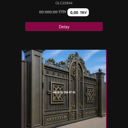
OLC22844
60.000,00 TRY
0,00
TRY
Detay