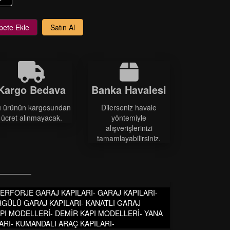
pete Ekle
Satın Al
Kargo Bedava
Banka Havalesi
 ürünün kargosundan
Dilerseniz havale
ücret alınmayacak.
yöntemiyle
alışverişlerinizi
tamamlayabilirsiniz.
-FERFORJE GARAJ KAPILARI- GARAJ KAPILARI-
RGÜLÜ GARAJ KAPILARI- KANATLI GARAJ
KAPI MODELLERİ- DEMİR KAPI MODELLERİ- YANA
ARI- KUMANDALI ARAÇ KAPILARI-