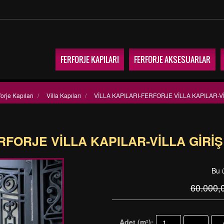
FERFORJE KAPILARI
FERFORJE AKSESUARLAR
forje Kapıları
/
Villa Kapıları
/
VİLLA KAPILARI-FERFORJE VİLLA KAPILAR-Vİ
RFORJE VİLLA KAPILAR-VİLLA GİRİ
Bu 
60.000,
Adet (m²):
-