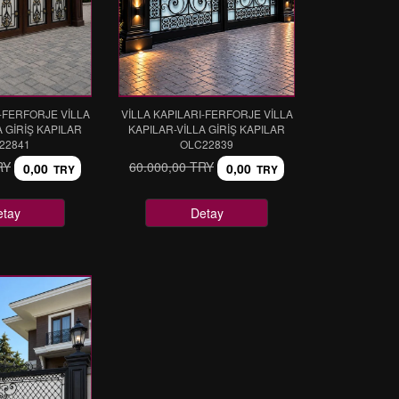
I-FERFORJE VİLLA
VİLLA KAPILARI-FERFORJE VİLLA
A GİRİŞ KAPILAR
KAPILAR-VİLLA GİRİŞ KAPILAR
22841
OLC22839
RY
60.000,00 TRY
0,00
0,00
TRY
TRY
etay
Detay