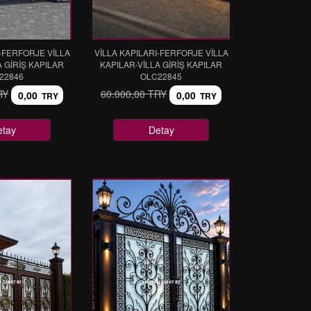
I-FERFORJE VİLLA
VİLLA KAPILARI-FERFORJE VİLLA
A GİRİŞ KAPILAR
KAPILAR-VİLLA GİRİŞ KAPILAR
22846
OLC22845
RY
60.000,00 TRY
0,00
0,00
TRY
TRY
etay
Detay