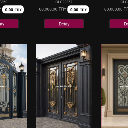
2860
OLC22857
OLC
Y
60.000,00 TRY
60.000,00 T
0,00
0,00
TRY
TRY
ay
Detay
D