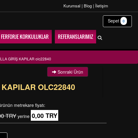
Kurumsal
|
Blog
|
İletişim
Sepet
0
FERFORJE KORKULUKLAR
REFERANSLARIMIZ
LLA GİRİŞ KAPILAR olc22840
Sonraki Ürün
Ş KAPILAR OLC22840
ürünün metrekare fiyatı:
0,00 TRY
00 TRY
yerine
+