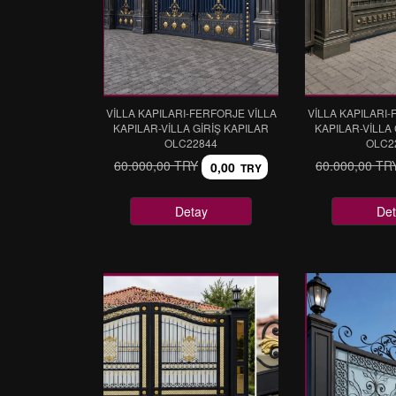
VİLLA KAPILARI-FERFORJE VİLLA
VİLLA KAPILARI-
KAPILAR-VİLLA GİRİŞ KAPILAR
KAPILAR-VİLLA 
OLC22844
OLC2
60.000,00 TRY
60.000,00 TR
0,00
TRY
Detay
Det