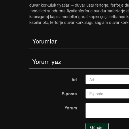
duvar korkuluk fi̇yatlari – duvar üstü ferforje
,
ferforje d
modelleri̇ sundurma fi̇yatlariferforje sundurmaferforje d
kapisigaraj kapisi modelleri̇garaj kapisi çeşi̇tleri̇bahçe kapis
kapilar olc
,
ferforje duvar korkuluğu sağlam duvar kor
Yorumlar
Yorum yaz
Ad
E-posta
Yorum
Gönder