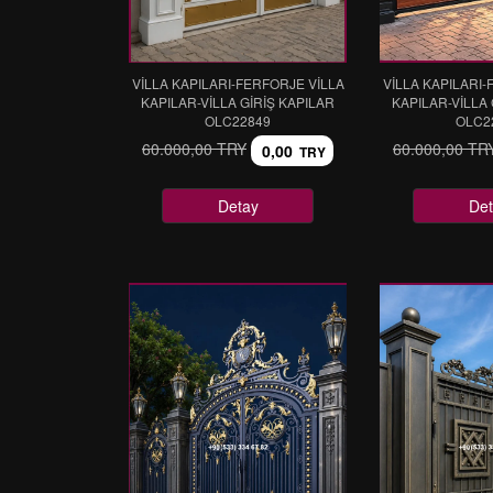
VİLLA KAPILARI-FERFORJE VİLLA
VİLLA KAPILARI-
KAPILAR-VİLLA GİRİŞ KAPILAR
KAPILAR-VİLLA 
OLC22849
OLC2
60.000,00 TRY
60.000,00 TR
0,00
TRY
Detay
Det