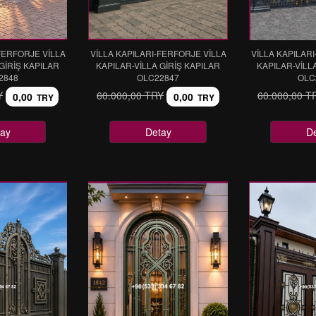
FERFORJE VİLLA
VİLLA KAPILARI-FERFORJE VİLLA
VİLLA KAPILAR
GİRİŞ KAPILAR
KAPILAR-VİLLA GİRİŞ KAPILAR
KAPILAR-VİLL
2848
OLC22847
OLC
Y
60.000,00 TRY
60.000,00 T
0,00
0,00
TRY
TRY
ay
Detay
D