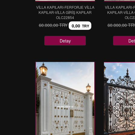
VİLLA KAPILARI-FERFORJE VİLLA
VİLLA KAPILARI-
KAPILAR-VİLLA GİRİŞ KAPILAR
KAPILAR-VİLLA 
OLC22854
OLC2
60.000,00 TRY
60.000,00 TR
0,00
TRY
Detay
Det