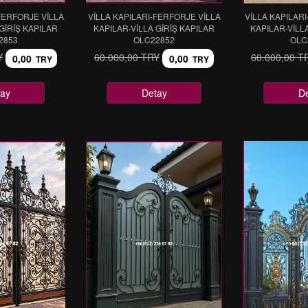
FERFORJE VİLLA
VİLLA KAPILARI-FERFORJE VİLLA
VİLLA KAPILAR
GİRİŞ KAPILAR
KAPILAR-VİLLA GİRİŞ KAPILAR
KAPILAR-VİLL
2853
OLC22852
OLC
Y
60.000,00 TRY
60.000,00 T
0,00
0,00
TRY
TRY
ay
Detay
D