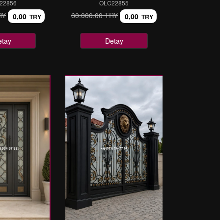
22856
OLC22855
RY
60.000,00 TRY
0,00
0,00
TRY
TRY
etay
Detay