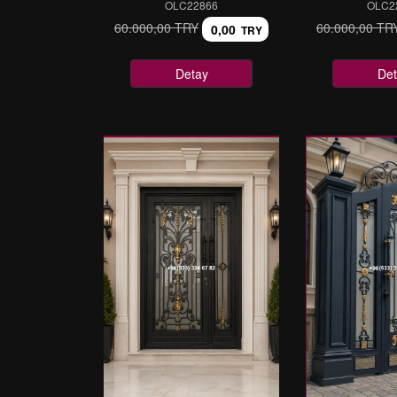
OLC22866
OLC2
60.000,00 TRY
60.000,00 TR
0,00
TRY
Detay
Det