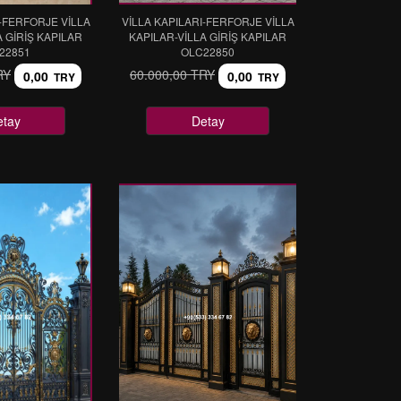
I-FERFORJE VİLLA
VİLLA KAPILARI-FERFORJE VİLLA
A GİRİŞ KAPILAR
KAPILAR-VİLLA GİRİŞ KAPILAR
22851
OLC22850
RY
60.000,00 TRY
0,00
0,00
TRY
TRY
etay
Detay