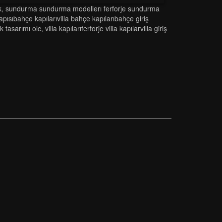
k
,
sundurma sundurma modelleri ferforje sundurma
j kapisibahçe kapilarivi̇lla bahçe kapilaribahçe gi̇ri̇ş
k tasarimi olc
,
vi̇lla kapilariferforje vi̇lla kapilarvi̇lla gi̇ri̇ş