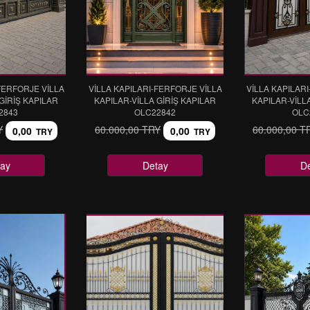
FERFORJE VİLLA
VİLLA KAPILARI-FERFORJE VİLLA
VİLLA KAPILAR
GİRİŞ KAPILAR
KAPILAR-VİLLA GİRİŞ KAPILAR
KAPILAR-VİLL
2843
OLC22842
OLC
Y
60.000,00 TRY
60.000,00 T
0,00
0,00
TRY
TRY
ay
Detay
D