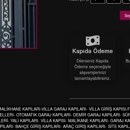
Se
Kapıda Ödeme
Dilerseniz Kapıda
Bu
Ödeme seçeneğiyle
alışverişlerinizi
tamamlayabilirsiniz.
 MALİKHANE KAPILARI-VİLLA GARAJ KAPILARI- VİLLA GİRİŞ KAPISI
ELLERI- OTOMATIK GARAJ KAPILARI- DEMİR GARAJ KAPILARI- SÜ
ERİ- YALI KAPILARI- VİLLA KAPISI- MALİKANE KAPILARI- GARAJ 
LARI- BAHÇE GİRİŞ KAPILARI- ARAÇ GİRİŞ KAPILARI- SİTE KAPIL