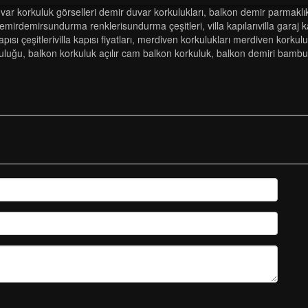
uvar korkuluk görselleri demir duvar korkulukları
,
balkon demir parmaklı
emi̇rdemi̇rsundurma renkleri̇sundurma çeşi̇tleri̇
,
vi̇lla kapilarivi̇lla gara
i çeşi̇tleri̇vi̇lla kapisi fi̇yatlari
,
merdi̇ven korkuluklari merdi̇ven korkulu
kuluğu
,
balkon korkuluk açilir cam balkon korkuluk
,
balkon demiri bambu