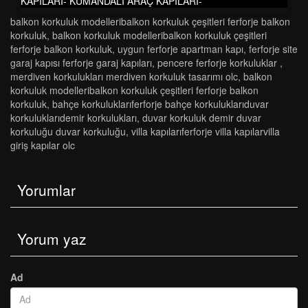
KAPILARI- KUMANDALI ARAÇ KAPILARI-
balkon korkuluk modelleri̇balkon korkuluk çeşi̇tleri̇ ferforje balkon
korkuluk
,
balkon korkuluk modelleri̇balkon korkuluk çeşi̇tleri̇
ferforje balkon korkuluk
,
uygun ferforje apartman kapı
,
ferforje si̇te
garaj kapisi ferforje garaj kapilari
,
pencere ferforje korkuluklar
,
merdi̇ven korkuluklari merdi̇ven korkuluk tasarimi olc
,
balkon
korkuluk modelleri̇balkon korkuluk çeşi̇tleri̇ ferforje balkon
korkuluk
,
bahçe korkuluklariferforje bahçe korkuluklariduvar
korkuluklaridemi̇r korkuluklari
,
duvar korkuluk demir duvar
korkuluğu duvar korkuluğu
,
vi̇lla kapilariferforje vi̇lla kapilarvi̇lla
gi̇ri̇ş kapilar olc
Yorumlar
Yorum yaz
Ad