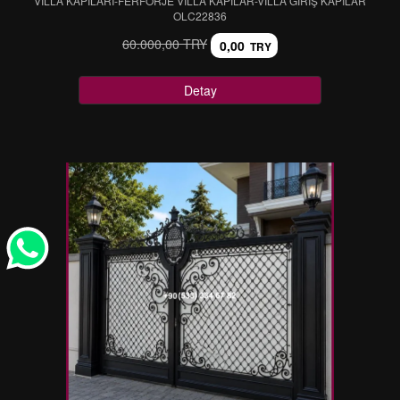
VİLLA KAPILARI-FERFORJE VİLLA KAPILAR-VİLLA GİRİŞ KAPILAR
OLC22836
60.000,00 TRY
0,00
TRY
Detay