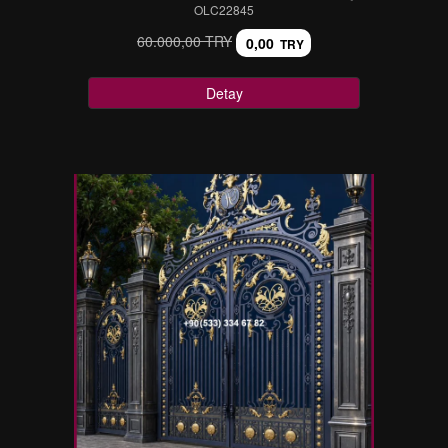
OLC22845
60.000,00 TRY
0,00
TRY
Detay