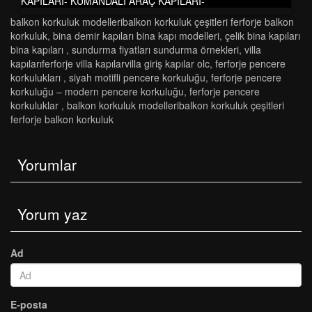
KAPILARI- KUMANDALI ARAÇ KAPILARI-
balkon korkuluk modelleri̇balkon korkuluk çeşi̇tleri̇ ferforje balkon
korkuluk
,
bi̇na demi̇r kapilari bi̇na kapi modelleri̇
,
çeli̇k bi̇na kapilari
bi̇na kapilari
,
sundurma fi̇yatlari sundurma örnekleri̇
,
vi̇lla
kapilariferforje vi̇lla kapilarvi̇lla gi̇ri̇ş kapilar olc
,
ferforje pencere
korkulukları
,
siyah motifli pencere korkuluğu
,
ferforje pencere
korkuluğu – modern pencere korkuluğu
,
ferforje pencere
korkuluklar
,
balkon korkuluk modelleri̇balkon korkuluk çeşi̇tleri̇
ferforje balkon korkuluk
Yorumlar
Yorum yaz
Ad
E-posta