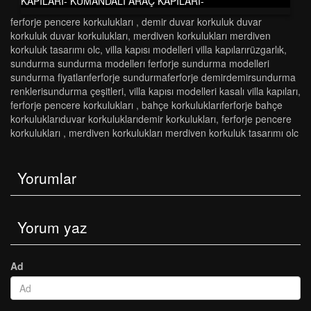
KAPILARI- KUMANDALI ARAÇ KAPILARI-
ferforje pencere korkulukları
,
demir duvar korkuluk duvar
korkuluk duvar korkulukları
,
merdi̇ven korkuluklari merdi̇ven
korkuluk tasarimi olc
,
vi̇lla kapisi modelleri̇ vi̇lla kapilarirüzgarlik
,
sundurma sundurma modelleri ferforje sundurma modelleri̇
sundurma fi̇yatlariferforje sundurmaferforje demi̇rdemi̇rsundurma
renkleri̇sundurma çeşi̇tleri̇
,
villa kapısı modelleri kasalı villa kapıları
,
ferforje pencere korkulukları
,
bahçe korkuluklariferforje bahçe
korkuluklariduvar korkuluklaridemi̇r korkuluklari
,
ferforje pencere
korkulukları
,
merdi̇ven korkuluklari merdi̇ven korkuluk tasarimi olc
Yorumlar
Yorum yaz
Ad