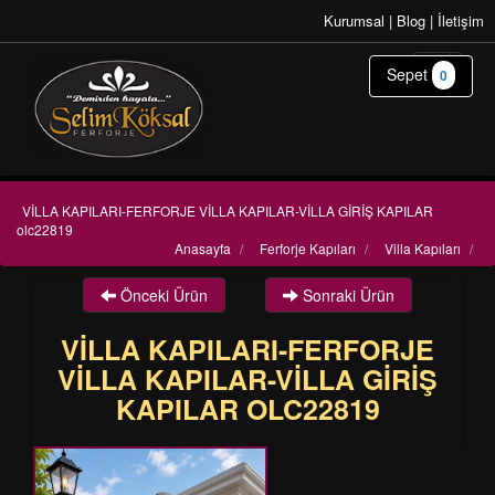
Kurumsal
|
Blog
|
İletişim
Sepet
0
VİLLA KAPILARI-FERFORJE VİLLA KAPILAR-VİLLA GİRİŞ KAPILAR
olc22819
Anasayfa
/
Ferforje Kapıları
/
Villa Kapıları
/
Önceki Ürün
Sonraki Ürün
VİLLA KAPILARI-FERFORJE
VİLLA KAPILAR-VİLLA GİRİŞ
KAPILAR OLC22819