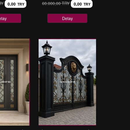
RY
60.000,00 TRY
0,00
0,00
TRY
TRY
etay
Detay