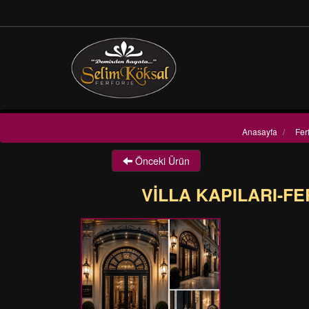
Anasayfa
/
Fer
Önceki Ürün
VİLLA KAPILARI-FE