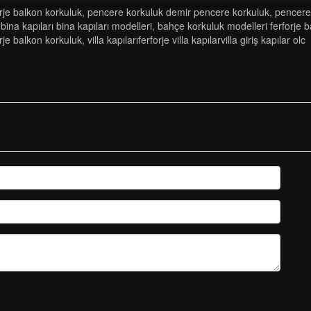
orje balkon korkuluk
,
pencere korkuluk demir pencere korkuluk
,
pencere 
 bina kapıları bina kapıları modelleri
,
bahçe korkuluk modelleri̇ ferforje 
orje balkon korkuluk
,
vi̇lla kapilariferforje vi̇lla kapilarvi̇lla gi̇ri̇ş kapilar olc