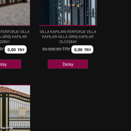
I-FERFORJE VİLLA
VİLLA KAPILARI-FERFORJE VİLLA
A GİRİŞ KAPILAR
KAPILAR-VİLLA GİRİŞ KAPILAR
22841
OLC22840
RY
60.000,00 TRY
0,00
0,00
TRY
TRY
etay
Detay