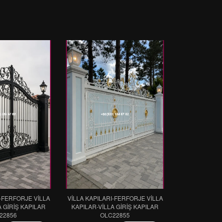
I-FERFORJE VİLLA
VİLLA KAPILARI-FERFORJE VİLLA
A GİRİŞ KAPILAR
KAPILAR-VİLLA GİRİŞ KAPILAR
22856
OLC22855