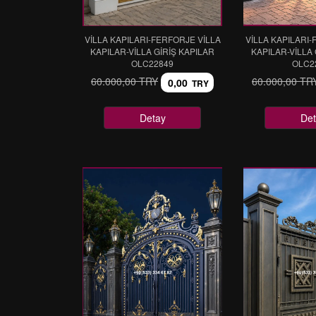
VİLLA KAPILARI-FERFORJE VİLLA
VİLLA KAPILARI-
KAPILAR-VİLLA GİRİŞ KAPILAR
KAPILAR-VİLLA 
OLC22849
OLC2
60.000,00 TRY
60.000,00 TR
0,00
TRY
Detay
Det