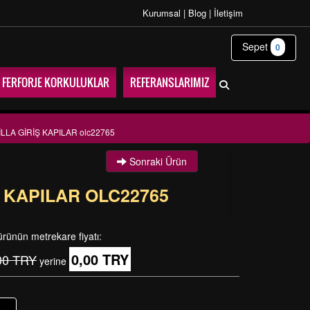
Kurumsal
|
Blog
|
İletişim
Sepet
0
FERFORJE KORKULUKLAR
REFERANSLARIMIZ
LLA GİRİŞ KAPILAR olc22765
Sonraki Ürün
Ş KAPILAR OLC22765
ürünün metrekare fiyatı:
0,00 TRY
00 TRY
yerine
+