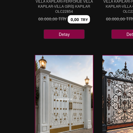
VİLLA KAPILARI-FERFORJE VİLLA
VİLLA KAPILARI-
KAPILAR-VİLLA GİRİŞ KAPILAR
KAPILAR-VİLLA 
OLC22854
OLC2
60.000,00 TRY
60.000,00 TR
0,00
TRY
Detay
Det