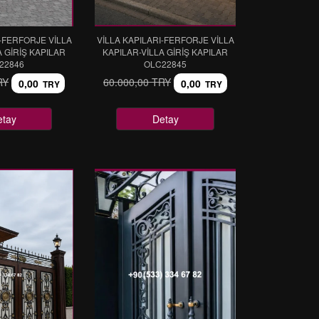
I-FERFORJE VİLLA
VİLLA KAPILARI-FERFORJE VİLLA
A GİRİŞ KAPILAR
KAPILAR-VİLLA GİRİŞ KAPILAR
22846
OLC22845
RY
60.000,00 TRY
0,00
0,00
TRY
TRY
etay
Detay