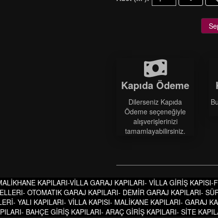
Se
Kapıda Ödeme
Dilerseniz Kapıda
Bu
Ödeme seçeneğiyle
alışverişlerinizi
tamamlayabilirsiniz.
 MALİKHANE KAPILARI-VİLLA GARAJ KAPILARI- VİLLA GİRİŞ KAPISI
ELLERI- OTOMATIK GARAJ KAPILARI- DEMİR GARAJ KAPILARI- SÜ
ERİ- YALI KAPILARI- VİLLA KAPISI- MALİKANE KAPILARI- GARAJ 
LARI- BAHÇE GİRİŞ KAPILARI- ARAÇ GİRİŞ KAPILARI- SİTE KAPIL