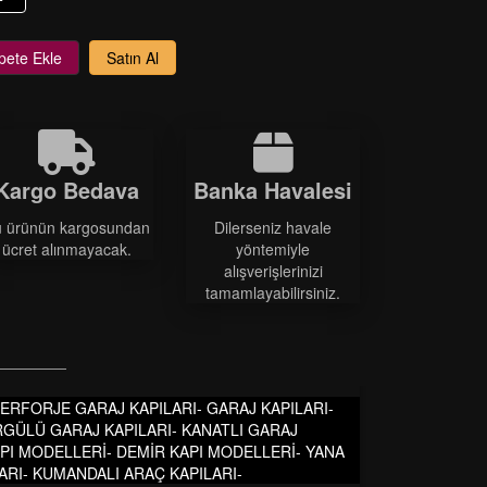
pete Ekle
Satın Al
Kargo Bedava
Banka Havalesi
 ürünün kargosundan
Dilerseniz havale
ücret alınmayacak.
yöntemiyle
alışverişlerinizi
tamamlayabilirsiniz.
-FERFORJE GARAJ KAPILARI- GARAJ KAPILARI-
RGÜLÜ GARAJ KAPILARI- KANATLI GARAJ
KAPI MODELLERİ- DEMİR KAPI MODELLERİ- YANA
ARI- KUMANDALI ARAÇ KAPILARI-