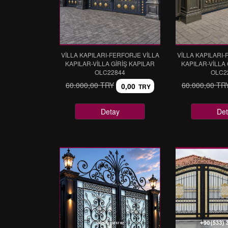
VİLLA KAPILARI-FERFORJE VİLLA
VİLLA KAPILARI-
KAPILAR-VİLLA GİRİŞ KAPILAR
KAPILAR-VİLLA 
OLC22844
OLC2
60.000,00 TRY
60.000,00 TR
0,00
TRY
Detay
Det