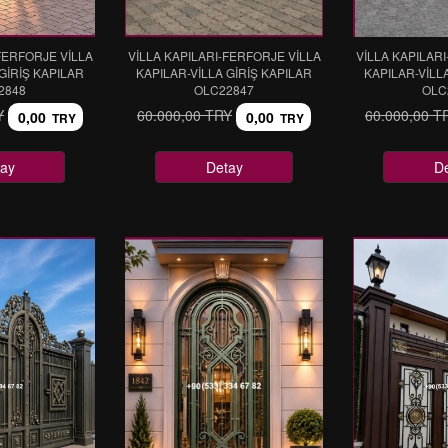
FERFORJE VİLLA
VİLLA KAPILARI-FERFORJE VİLLA
VİLLA KAPILAR
GİRİŞ KAPILAR
KAPILAR-VİLLA GİRİŞ KAPILAR
KAPILAR-VİLL
2848
OLC22847
OLC
Y
60.000,00 TRY
60.000,00 T
0,00
0,00
TRY
TRY
ay
Detay
D