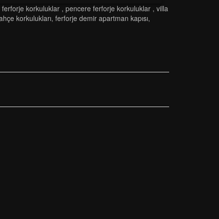
ferforje korkuluklar
,
pencere ferforje korkuluklar
,
vi̇lla
bahçe korkuluklari
,
ferforje demir apartman kapısı
,