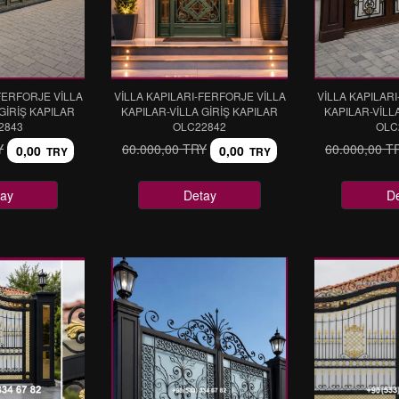
FERFORJE VİLLA
VİLLA KAPILARI-FERFORJE VİLLA
VİLLA KAPILAR
GİRİŞ KAPILAR
KAPILAR-VİLLA GİRİŞ KAPILAR
KAPILAR-VİLL
2843
OLC22842
OLC
Y
60.000,00 TRY
60.000,00 T
0,00
0,00
TRY
TRY
ay
Detay
D