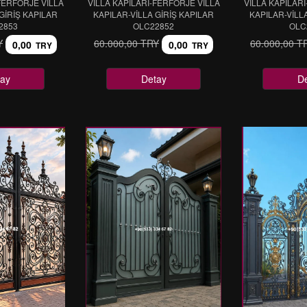
FERFORJE VİLLA
VİLLA KAPILARI-FERFORJE VİLLA
VİLLA KAPILAR
GİRİŞ KAPILAR
KAPILAR-VİLLA GİRİŞ KAPILAR
KAPILAR-VİLL
2853
OLC22852
OLC
Y
60.000,00 TRY
60.000,00 T
0,00
0,00
TRY
TRY
ay
Detay
D