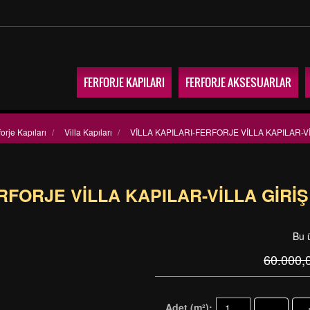
FERFORJE KAPILARI
FERFORJE AKSESUARLAR
forje Kapıları
/
Villa Kapıları
/
VİLLA KAPILARI-FERFORJE VİLLA KAPILAR-Vİ
RFORJE VİLLA KAPILAR-VİLLA GİRİ
Bu 
60.000,
Adet (m²):
-