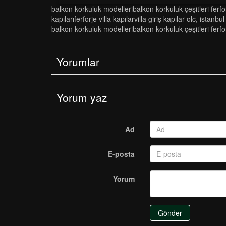
balkon korkuluk modelleri̇balkon korkuluk çeşi̇tleri̇ ferf
kapilariferforje vi̇lla kapilarvi̇lla gi̇ri̇ş kapilar olc
,
i̇stanbul
balkon korkuluk modelleri̇balkon korkuluk çeşi̇tleri̇ ferf
Yorumlar
Yorum yaz
Ad
E-posta
Yorum
Gönder