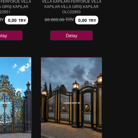
I-FERFORJE VİLLA
VİLLA KAPILARI-FERFORJE VİLLA
A GİRİŞ KAPILAR
KAPILAR-VİLLA GİRİŞ KAPILAR
22851
OLC22850
RY
60.000,00 TRY
0,00
0,00
TRY
TRY
etay
Detay