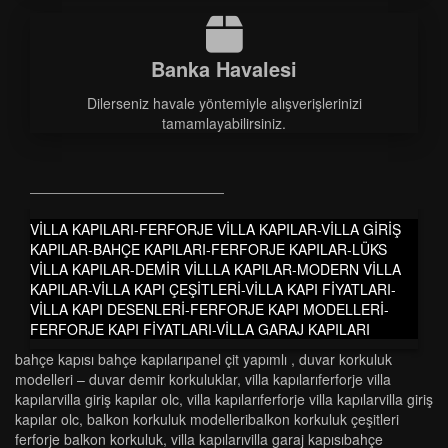
Banka Havalesi
Dilerseniz havale yöntemiyle alışverişlerinizi
tamamlayabilirsiniz.
VİLLA KAPILARI-FERFORJE VİLLA KAPILAR-VİLLA GİRİŞ
KAPILAR-BAHÇE KAPILARI-FERFORJE KAPILAR-LÜKS
VİLLA KAPILAR-DEMİR VİLLLA KAPILAR-MODERN VİLLA
KAPILAR-VİLLA KAPI ÇEŞİTLERİ-VİLLA KAPI FİYATLARI-
VİLLA KAPI DESENLERİ-FERFORJE KAPI MODELLERİ-
FERFORJE KAPI FİYATLARI-VİLLA GARAJ KAPILARI
bahçe kapısı bahçe kapılarıpanel çit yapımlı
,
duvar korkuluk
modelleri̇ – duvar demi̇r korkuluklar
,
vi̇lla kapilariferforje vi̇lla
kapilarvi̇lla gi̇ri̇ş kapilar olc
,
vi̇lla kapilariferforje vi̇lla kapilarvi̇lla gi̇ri̇ş
kapilar olc
,
balkon korkuluk modelleri̇balkon korkuluk çeşi̇tleri̇
ferforje balkon korkuluk
,
vi̇lla kapilarivi̇lla garaj kapisibahçe