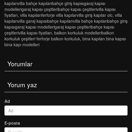
kapilarivi̇lla bahçe kapilaribahçe gi̇ri̇ş kapisigaraj kapisi
modelleri̇garaj kapisi çeşi̇tleri̇bahçe kapisi çeşi̇tleri̇vi̇lla kapisi
fi̇yatlari
,
vi̇lla kapilariferforje vi̇lla kapilarvi̇lla gi̇ri̇ş kapilar olc
,
vi̇lla
kapilarivi̇lla garaj kapisibahçe kapilarivi̇lla bahçe kapilaribahçe gi̇ri̇ş
kapisigaraj kapisi modelleri̇garaj kapisi çeşi̇tleri̇bahçe kapisi
çeşi̇tleri̇vi̇lla kapisi fi̇yatlari
,
balkon korkuluk modelleri̇balkon
korkuluk çeşi̇tleri̇ ferforje balkon korkuluk
,
bi̇na kapilari bi̇na kapisi
bi̇na kapi modelleri̇
Yorumlar
Yorum yaz
Ad
E-posta