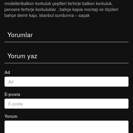
modelleri̇balkon korkuluk çeşi̇tleri̇ ferforje balkon korkuluk
,
pencere ferforje korkuluklar
,
bahçe kapısı montajı ve ölçüleri
bahçe demir kapı
,
i̇stanbul sundurma – saçak
Yorumlar
Yorum yaz
Ad
E-posta
Yorum