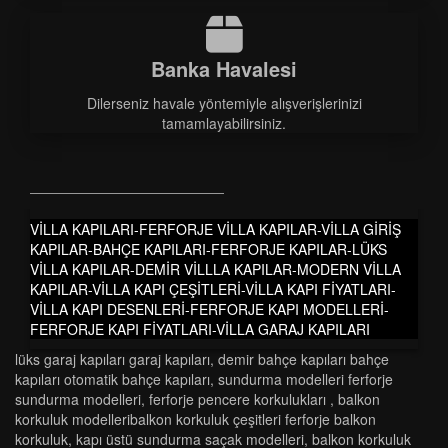
Banka Havalesi
Dilerseniz havale yöntemiyle alışverişlerinizi
tamamlayabilirsiniz.
VİLLA KAPILARI-FERFORJE VİLLA KAPILAR-VİLLA GİRİŞ
KAPILAR-BAHÇE KAPILARI-FERFORJE KAPILAR-LÜKS
VİLLA KAPILAR-DEMİR VİLLLA KAPILAR-MODERN VİLLA
KAPILAR-VİLLA KAPI ÇEŞİTLERİ-VİLLA KAPI FİYATLARI-
VİLLA KAPI DESENLERİ-FERFORJE KAPI MODELLERİ-
FERFORJE KAPI FİYATLARI-VİLLA GARAJ KAPILARI
lüks garaj kapilari garaj kapilari
,
demi̇r bahçe kapilari bahçe
kapilari otomati̇k bahçe kapilari
,
sundurma modelleri̇ ferforje
sundurma modelleri̇
,
ferforje pencere korkulukları
,
balkon
korkuluk modelleri̇balkon korkuluk çeşi̇tleri̇ ferforje balkon
korkuluk
,
kapı üstü sundurma saçak modelleri
,
balkon korkuluk