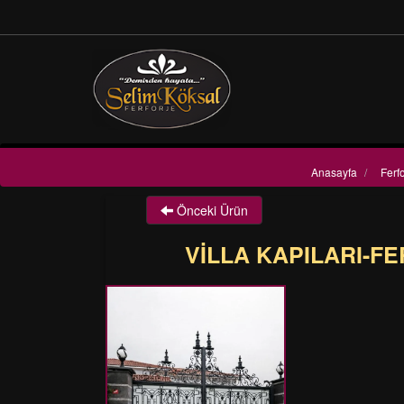
Anasayfa
/
Ferfo
Önceki Ürün
VİLLA KAPILARI-FE