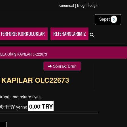
Kurumsal
|
Blog
|
İletişim
Sepet
0
FERFORJE KORKULUKLAR
REFERANSLARIMIZ
LLA GİRİŞ KAPILAR olc22673
Sonraki Ürün
Ş KAPILAR OLC22673
ürünün metrekare fiyatı:
0,00 TRY
00 TRY
yerine
+