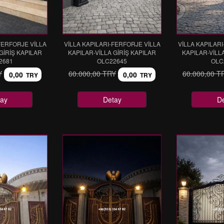
FERFORJE VİLLA
VİLLA KAPILARI-FERFORJE VİLLA
VİLLA KAPILAR
GİRİŞ KAPILAR
KAPILAR-VİLLA GİRİŞ KAPILAR
KAPILAR-VİLL
2681
OLC22645
OLC
Y
60.000,00 TRY
60.000,00 T
0,00
0,00
TRY
TRY
ay
Detay
D