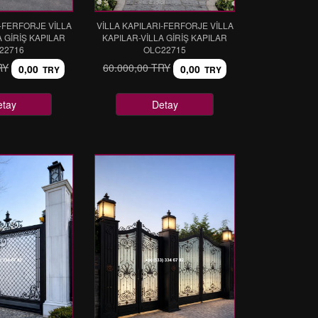
I-FERFORJE VİLLA
VİLLA KAPILARI-FERFORJE VİLLA
A GİRİŞ KAPILAR
KAPILAR-VİLLA GİRİŞ KAPILAR
22716
OLC22715
RY
60.000,00 TRY
0,00
0,00
TRY
TRY
etay
Detay