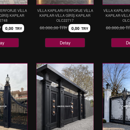
FERFORJE VİLLA
VİLLA KAPILARI-FERFORJE VİLLA
VİLLA KAPILAR
GİRİŞ KAPILAR
KAPILAR-VİLLA GİRİŞ KAPILAR
KAPILAR-VİLL
2748
OLC22717
OLC
Y
60.000,00 TRY
60.000,00 T
0,00
0,00
TRY
TRY
ay
Detay
D