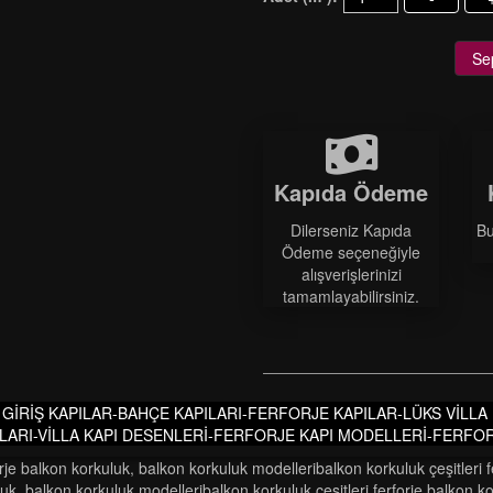
Se
Kapıda Ödeme
Dilerseniz Kapıda
Bu
Ödeme seçeneğiyle
alışverişlerinizi
tamamlayabilirsiniz.
A GİRİŞ KAPILAR-BAHÇE KAPILARI-FERFORJE KAPILAR-LÜKS VİLL
ATLARI-VİLLA KAPI DESENLERİ-FERFORJE KAPI MODELLERİ-FERFOR
orje balkon korkuluk
,
balkon korkuluk modelleri̇balkon korkuluk çeşi̇tleri̇ 
luk
,
balkon korkuluk modelleri̇balkon korkuluk çeşi̇tleri̇ ferforje balkon k