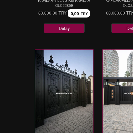
KAPILAR-VİLLA GİRİŞ KAPILAR
KAPILAR-VİLLA 
OLC22859
OLC2
60.000,00 TRY
60.000,00 TR
0,00
TRY
Detay
Det