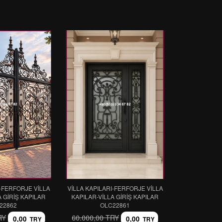
I-FERFORJE VİLLA
VİLLA KAPILARI-FERFORJE VİLLA
A GİRİŞ KAPILAR
KAPILAR-VİLLA GİRİŞ KAPILAR
22862
OLC22861
RY
60.000,00 TRY
0,00
0,00
TRY
TRY