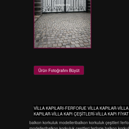
Ürün Fotoğrafını Büyüt
VİLLA KAPILARI-FERFORJE VİLLA KAPILAR-VİLL
KAPILAR-VİLLA KAPI ÇEŞİTLERİ-VİLLA KAPI FİY
balkon korkuluk modelleri̇balkon korkuluk çeşi̇tleri̇ ferf
modelleri̇balkon korkuluk çeşi̇tleri̇ ferforje balkon korku