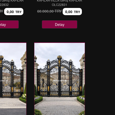
A GİRİŞ KAPILAR
KAPILAR-VİLLA GİRİŞ KAPILAR
22832
OLC22831
RY
60.000,00 TRY
0,00
0,00
TRY
TRY
etay
Detay