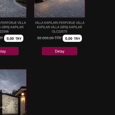
I-FERFORJE VİLLA
VİLLA KAPILARI-FERFORJE VİLLA
A GİRİŞ KAPILAR
KAPILAR-VİLLA GİRİŞ KAPILAR
22596
OLC22570
RY
60.000,00 TRY
0,00
0,00
TRY
TRY
etay
Detay