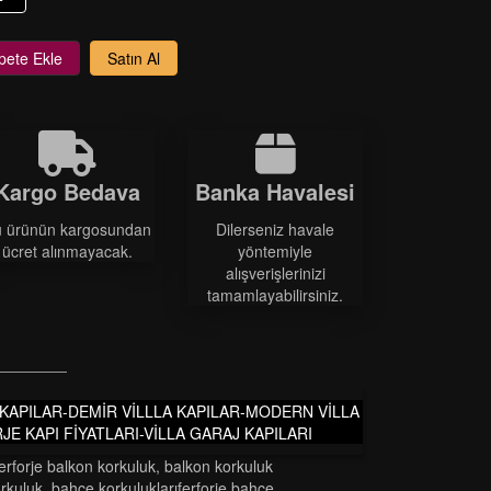
pete Ekle
Satın Al
Kargo Bedava
Banka Havalesi
 ürünün kargosundan
Dilerseniz havale
ücret alınmayacak.
yöntemiyle
alışverişlerinizi
tamamlayabilirsiniz.
A KAPILAR-DEMİR VİLLLA KAPILAR-MODERN VİLLA
JE KAPI FİYATLARI-VİLLA GARAJ KAPILARI
ferforje balkon korkuluk
,
balkon korkuluk
orkuluk
,
bahçe korkuluklariferforje bahçe