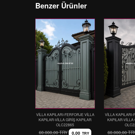
Benzer Ürünler
VİLLA KAPILARI-FERFORJE VİLLA
VİLLA KAPILARI-
KAPILAR-VİLLA GİRİŞ KAPILAR
KAPILAR-VİLLA 
OLC22865
OLC2
60.000,00 TRY
60.000,00 TR
0,00
TRY