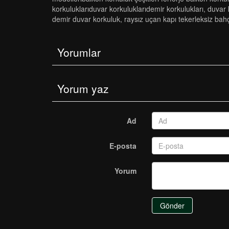
korkuluklariduvar korkuluklaridemi̇r korkuluklari
,
duvar 
demir duvar korkuluk
,
raysız uçan kapı tekerleksiz bahç
Yorumlar
Yorum yaz
Ad
E-posta
Yorum
Gönder