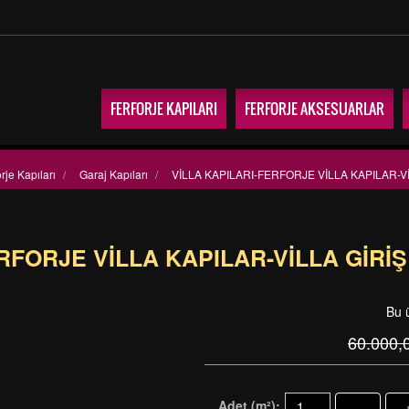
FERFORJE KAPILARI
FERFORJE AKSESUARLAR
rje Kapıları
/
Garaj Kapıları
/
VİLLA KAPILARI-FERFORJE VİLLA KAPILAR-Vİ
RFORJE VİLLA KAPILAR-VİLLA GİRİ
Bu 
60.000,
Adet (m²):
-