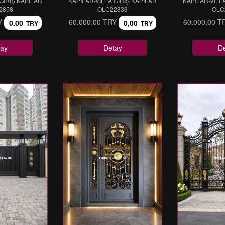
GİRİŞ KAPILAR
KAPILAR-VİLLA GİRİŞ KAPILAR
KAPILAR-VİLL
2858
OLC22833
OLC
Y
60.000,00 TRY
60.000,00 T
0,00
0,00
TRY
TRY
ay
Detay
D