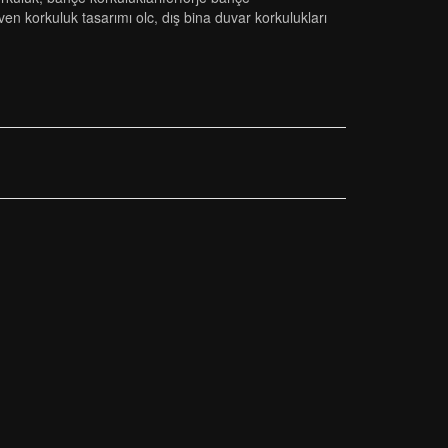
̇ven korkuluk tasarimi olc
,
dış bina duvar korkulukları