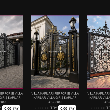
FERFORJE VİLLA
VİLLA KAPILARI-FERFORJE VİLLA
VİLLA KAPILAR
GİRİŞ KAPILAR
KAPILAR-VİLLA GİRİŞ KAPILAR
KAPILAR-VİLL
2864
OLC22863
OLC
Y
60.000,00 TRY
60.000,00 T
0,00
0,00
TRY
TRY