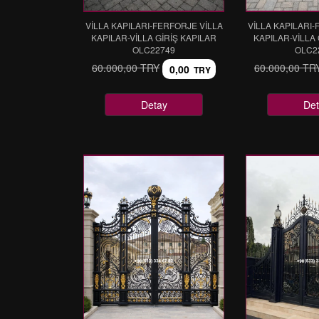
VİLLA KAPILARI-FERFORJE VİLLA
VİLLA KAPILARI-
KAPILAR-VİLLA GİRİŞ KAPILAR
KAPILAR-VİLLA 
OLC22749
OLC2
60.000,00 TRY
60.000,00 TR
0,00
TRY
Detay
Det