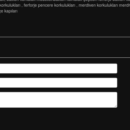
korkulukları
,
ferforje pencere korkulukları
,
merdi̇ven korkuluklari merdi
e kapıları