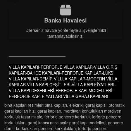
Banka Havalesi
Dilerseniz havale yöntemiyle alışverişlerinizi
tamamlayabilirsiniz.
VİLLA KAPILARI-FERFORJE VİLLA KAPILAR-VİLLA GİRİŞ
KAPILAR-BAHÇE KAPILARI-FERFORJE KAPILAR-LÜKS
VİLLA KAPILAR-DEMİR VİLLLA KAPILAR-MODERN VİLLA
KAPILAR-VİLLA KAPI ÇEŞİTLERİ-VİLLA KAPI FİYATLARI-
VİLLA KAPI DESENLERİ-FERFORJE KAPI MODELLERİ-
FERFORJE KAPI FİYATLARI-VİLLA GARAJ KAPILARI
bi̇na kapilari resi̇mleri̇ bi̇na kapilari
,
elektrikli garaj kapısı
,
otomati̇k
garaj kapilari hizli garaj kapilari
,
merdi̇ven korkuluklari merdi̇ven
korkuluk tasarimi olc
,
ferforje pencere korkuluk ferforje pencere
korkulukları
,
garaj kapısı nasıl açılır garaj kapı modelleri
,
pencere
demi̇r korkuluklari pencere korkuluklari
,
ferforje pencere