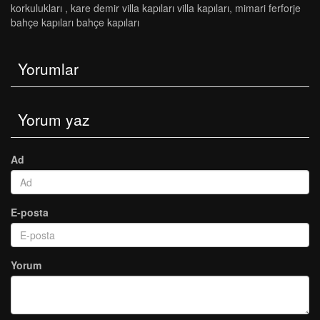
korkulukları
,
kare demir villa kapıları villa kapıları
,
mi̇mari̇ ferforje
bahçe kapilari bahçe kapilari
Yorumlar
Yorum yaz
Ad
E-posta
Yorum