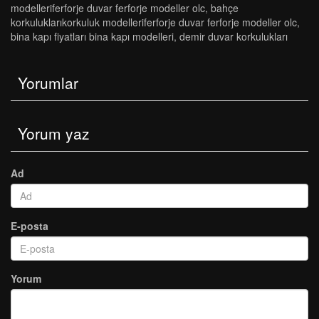
modelleri̇ferforje duvar ferforje modeller olc
,
bahçe
korkuluklarikorkuluk modelleri̇ferforje duvar ferforje modeller olc
,
bi̇na kapi fi̇yatlari bi̇na kapi modelleri̇
,
demir duvar korkulukları
Yorumlar
Yorum yaz
Ad
E-posta
Yorum