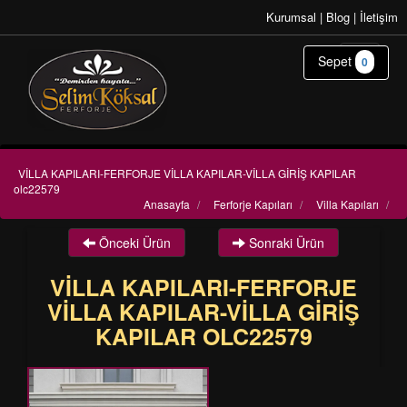
Kurumsal
|
Blog
|
İletişim
Sepet
0
VİLLA KAPILARI-FERFORJE VİLLA KAPILAR-VİLLA GİRİŞ KAPILAR
olc22579
Anasayfa
/
Ferforje Kapıları
/
Villa Kapıları
/
Önceki Ürün
Sonraki Ürün
VİLLA KAPILARI-FERFORJE
VİLLA KAPILAR-VİLLA GİRİŞ
KAPILAR OLC22579