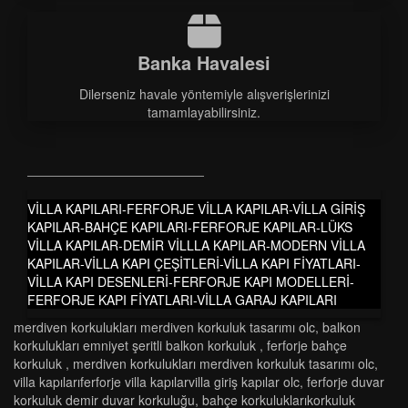
Banka Havalesi
Dilerseniz havale yöntemiyle alışverişlerinizi
tamamlayabilirsiniz.
VİLLA KAPILARI-FERFORJE VİLLA KAPILAR-VİLLA GİRİŞ
KAPILAR-BAHÇE KAPILARI-FERFORJE KAPILAR-LÜKS
VİLLA KAPILAR-DEMİR VİLLLA KAPILAR-MODERN VİLLA
KAPILAR-VİLLA KAPI ÇEŞİTLERİ-VİLLA KAPI FİYATLARI-
VİLLA KAPI DESENLERİ-FERFORJE KAPI MODELLERİ-
FERFORJE KAPI FİYATLARI-VİLLA GARAJ KAPILARI
merdi̇ven korkuluklari merdi̇ven korkuluk tasarimi olc
,
balkon
korkulukları emniyet şeritli balkon korkuluk
,
ferforje bahçe
korkuluk
,
merdi̇ven korkuluklari merdi̇ven korkuluk tasarimi olc
,
vi̇lla kapilariferforje vi̇lla kapilarvi̇lla gi̇ri̇ş kapilar olc
,
ferforje duvar
korkuluk demir duvar korkuluğu
,
bahçe korkuluklarikorkuluk