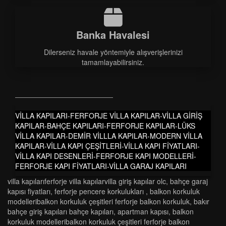
Banka Havalesi
Dilerseniz havale yöntemiyle alışverişlerinizi
tamamlayabilirsiniz.
VİLLA KAPILARI-FERFORJE VİLLA KAPILAR-VİLLA GİRİŞ
KAPILAR-BAHÇE KAPILARI-FERFORJE KAPILAR-LÜKS
VİLLA KAPILAR-DEMİR VİLLLA KAPILAR-MODERN VİLLA
KAPILAR-VİLLA KAPI ÇEŞİTLERİ-VİLLA KAPI FİYATLARI-
VİLLA KAPI DESENLERİ-FERFORJE KAPI MODELLERİ-
FERFORJE KAPI FİYATLARI-VİLLA GARAJ KAPILARI
vi̇lla kapilariferforje vi̇lla kapilarvi̇lla gi̇ri̇ş kapilar olc
,
bahçe garaj
kapısı fiyatları
,
ferforje pencere korkulukları
,
balkon korkuluk
modelleri̇balkon korkuluk çeşi̇tleri̇ ferforje balkon korkuluk
,
bakir
bahçe gi̇ri̇ş kapilari bahçe kapilari
,
apartman kapisi
,
balkon
korkuluk modelleri̇balkon korkuluk çeşi̇tleri̇ ferforje balkon