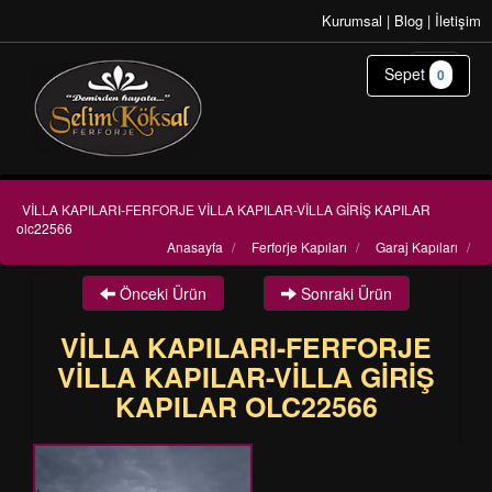
Kurumsal
|
Blog
|
İletişim
Sepet
0
VİLLA KAPILARI-FERFORJE VİLLA KAPILAR-VİLLA GİRİŞ KAPILAR
olc22566
Anasayfa
/
Ferforje Kapıları
/
Garaj Kapıları
/
Önceki Ürün
Sonraki Ürün
VİLLA KAPILARI-FERFORJE
VİLLA KAPILAR-VİLLA GİRİŞ
KAPILAR OLC22566