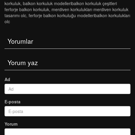
korkuluk
,
balkon korkuluk modelleri̇balkon korkuluk çeşi̇tleri̇
ferforje balkon korkuluk
,
merdi̇ven korkuluklari merdi̇ven korkuluk
tasarimi olc
,
ferforje balkon korkuluğu modelleri̇balkon korkuluklari
olc
Yorumlar
Yorum yaz
Ad
E-posta
Yorum