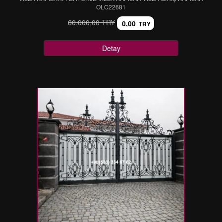
OLC22681
60.000,00 TRY
0,00
TRY
Detay