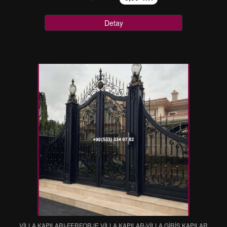
Detay
VİLLA KAPILARI-FERFORJE VİLLA KAPILAR-VİLLA GİRİŞ KAPILAR