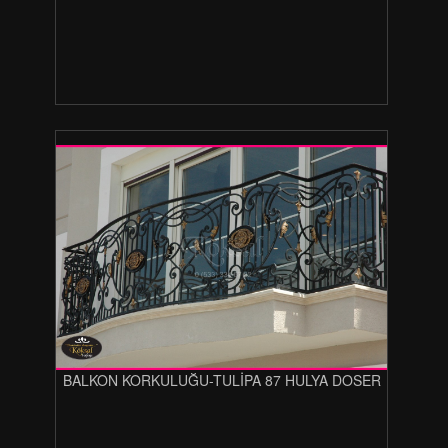
BALKON KORKULUĞU-TULİPA 87 HULYA DOSER