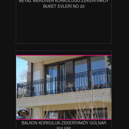
BEYAZ MERDİVEN KORKULUĞU-ZEKERİYAKÖY
BUKET EVLERİ NO 20
BALKON KORKULUK-ZEKERİYAKÖY GÜLNAR
EVLERİ