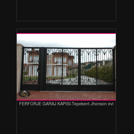
FERFORJE GARAJ KAPISI-Tepekent Jhonson evi