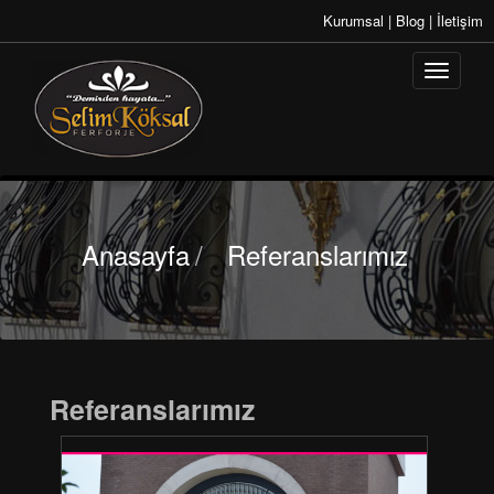
Kurumsal
|
Blog
|
İletişim
Anasayfa
/
Referanslarımız
Referanslarımız