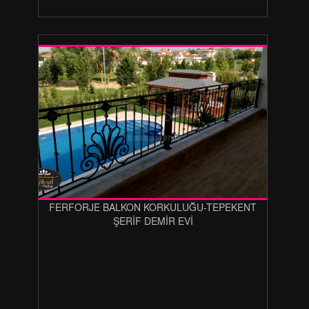
FERFORJE BALKON KORKULUĞU-TEPEKENT
ŞERİF DEMİR EVİ