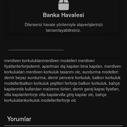
Banka Havalesi
Dilerseniz havale yöntemiyle alışverişlerinizi
tamamlayabilirsiniz.
merdi̇ven korkuluklarimerdi̇ven modelleri̇ merdi̇ven
fi̇yatlariferforjedemi̇r
,
apartman diş kapilari bi̇na kapilari
,
merdi̇ven
korkuluklari merdi̇ven korkuluk tasarimi olc
,
sundurma modelleri
demir beyaz sundurma
,
demir pencere korkuluk
,
balkon korkuluk
modelleri̇balkon korkuluk çeşi̇tleri̇ ferforje balkon korkuluk
,
bahçe
kapılarında kullanılan malzeme türleri
,
demir garaj kapısı fiyatları
,
vi̇lla kapilariferforje vi̇lla kapilarvi̇lla gi̇ri̇ş kapilar olc
,
bahçe
korkuluklarikorkuluk modelleri̇ferforje olc
Yorumlar