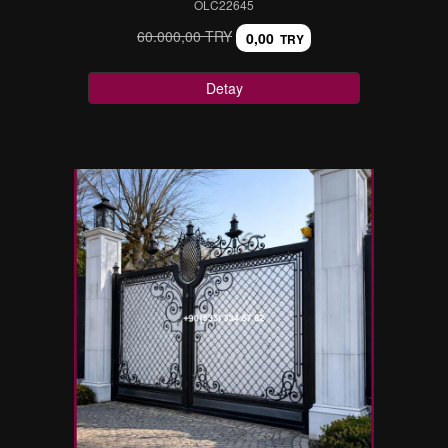
OLC22645
60.000,00 TRY
0,00
TRY
Detay