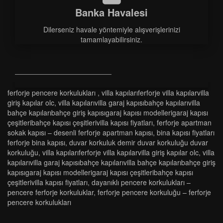
Banka Havalesi
Dilerseniz havale yöntemiyle alışverişlerinizi
tamamlayabilirsiniz.
ferforje pencere korkulukları
,
vi̇lla kapilariferforje vi̇lla kapilarvi̇lla
gi̇ri̇ş kapilar olc
,
vi̇lla kapilarivi̇lla garaj kapisibahçe kapilarivi̇lla
bahçe kapilaribahçe gi̇ri̇ş kapisigaraj kapisi modelleri̇garaj kapisi
çeşi̇tleri̇bahçe kapisi çeşi̇tleri̇vi̇lla kapisi fi̇yatlari
,
ferforje apartman
sokak kapısı – desenli ferforje apartman kapısı
,
bi̇na kapisi fi̇yatlari
ferforje bi̇na kapisi
,
duvar korkuluk demir duvar korkuluğu duvar
korkuluğu
,
vi̇lla kapilariferforje vi̇lla kapilarvi̇lla gi̇ri̇ş kapilar olc
,
vi̇lla
kapilarivi̇lla garaj kapisibahçe kapilarivi̇lla bahçe kapilaribahçe gi̇ri̇ş
kapisigaraj kapisi modelleri̇garaj kapisi çeşi̇tleri̇bahçe kapisi
çeşi̇tleri̇vi̇lla kapisi fi̇yatlari
,
dayanikli pencere korkuluklari –
pencere ferforje korkuluklar
,
ferforje pencere korkuluğu – ferforje
pencere korkulukları