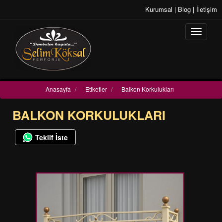
Kurumsal
|
Blog
|
İletişim
Anasayfa
/
Etiketler
/
Balkon Korkulukları
BALKON KORKULUKLARI
Teklif İste