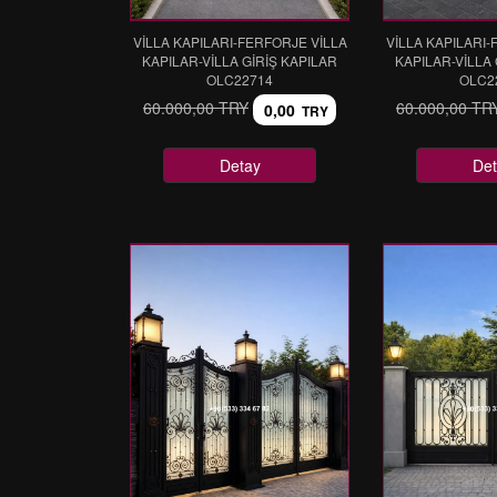
VİLLA KAPILARI-FERFORJE VİLLA
VİLLA KAPILARI-
KAPILAR-VİLLA GİRİŞ KAPILAR
KAPILAR-VİLLA 
OLC22714
OLC2
60.000,00 TRY
60.000,00 TR
0,00
TRY
Detay
Det