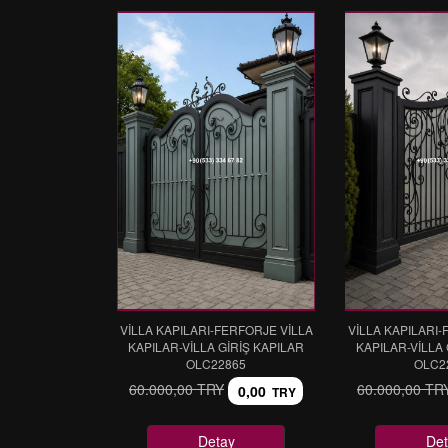
VİLLA KAPILARI-FERFORJE VİLLA
VİLLA KAPILARI-
KAPILAR-VİLLA GİRİŞ KAPILAR
KAPILAR-VİLLA 
OLC22865
OLC2
60.000,00 TRY
60.000,00 TR
0,00
TRY
Detay
Det