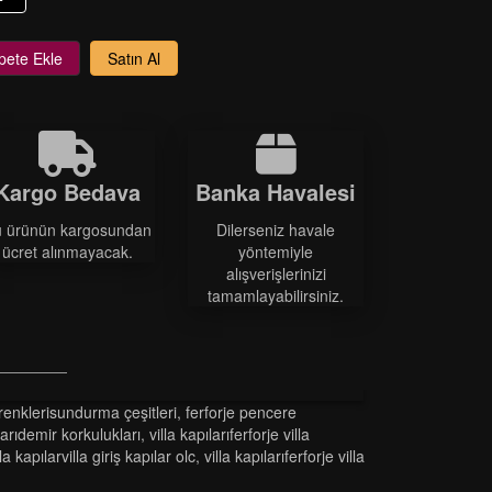
pete Ekle
Satın Al
Kargo Bedava
Banka Havalesi
 ürünün kargosundan
Dilerseniz havale
ücret alınmayacak.
yöntemiyle
alışverişlerinizi
tamamlayabilirsiniz.
kleri̇sundurma çeşi̇tleri̇
,
ferforje pencere
ridemi̇r korkuluklari
,
vi̇lla kapilariferforje vi̇lla
lla kapilarvi̇lla gi̇ri̇ş kapilar olc
,
vi̇lla kapilariferforje vi̇lla