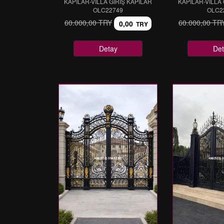
KAPILAR-VİLLA GİRİŞ KAPILAR
KAPILAR-VİLLA 
OLC22749
OLC2
60.000,00 TRY
60.000,00 TR
0,00
TRY
Detay
Det