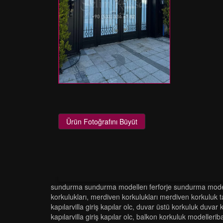
Ürün Fotoğrafını Büyüt
sundurma sundurma modelleri ferforje sundurma modelleri
korkulukları
,
merdi̇ven korkuluklari merdi̇ven korkuluk t
kapilarvi̇lla gi̇ri̇ş kapilar olc
,
duvar üstü korkuluk duvar k
kapilarvi̇lla gi̇ri̇ş kapilar olc
,
balkon korkuluk modelleri̇bal