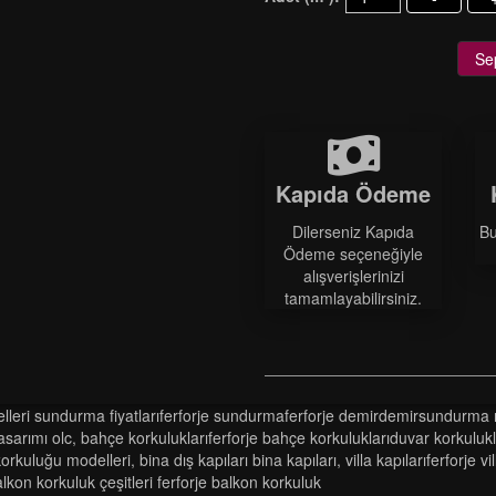
Se
Kapıda Ödeme
Dilerseniz Kapıda
Bu
Ödeme seçeneğiyle
alışverişlerinizi
tamamlayabilirsiniz.
̇ sundurma fi̇yatlariferforje sundurmaferforje demi̇rdemi̇rsundurma ren
asarimi olc
,
bahçe korkuluklariferforje bahçe korkuluklariduvar korkulukla
orkuluğu modelleri̇
,
bi̇na diş kapilari bi̇na kapilari
,
vi̇lla kapilariferforje vi̇
kon korkuluk çeşi̇tleri̇ ferforje balkon korkuluk