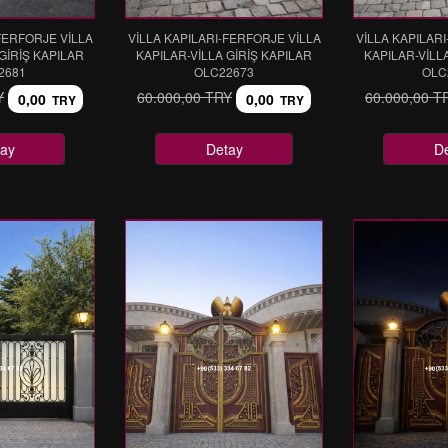
FERFORJE VİLLA
VİLLA KAPILARI-FERFORJE VİLLA
VİLLA KAPILAR
GİRİŞ KAPILAR
KAPILAR-VİLLA GİRİŞ KAPILAR
KAPILAR-VİLL
2681
OLC22673
OLC
Y
60.000,00 TRY
60.000,00 T
0,00
0,00
TRY
TRY
ay
Detay
D