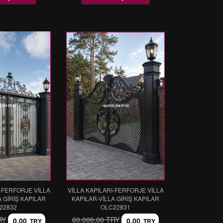
I-FERFORJE VİLLA
VİLLA KAPILARI-FERFORJE VİLLA
A GİRİŞ KAPILAR
KAPILAR-VİLLA GİRİŞ KAPILAR
22832
OLC22831
RY
60.000,00 TRY
0,00
0,00
TRY
TRY