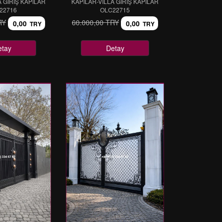
A GİRİŞ KAPILAR
KAPILAR-VİLLA GİRİŞ KAPILAR
22716
OLC22715
RY
60.000,00 TRY
0,00
0,00
TRY
TRY
etay
Detay