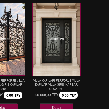
I-FERFORJE VİLLA
VİLLA KAPILARI-FERFORJE VİLLA
A GİRİŞ KAPILAR
KAPILAR-VİLLA GİRİŞ KAPILAR
22862
OLC22861
RY
60.000,00 TRY
0,00
0,00
TRY
TRY
etay
Detay