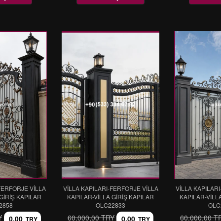
FERFORJE VİLLA
VİLLA KAPILARI-FERFORJE VİLLA
VİLLA KAPILAR
GİRİŞ KAPILAR
KAPILAR-VİLLA GİRİŞ KAPILAR
KAPILAR-VİLL
2858
OLC22833
OLC
Y
60.000,00 TRY
60.000,00 T
0,00
0,00
TRY
TRY