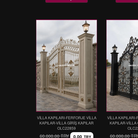
VİLLA KAPILARI-FERFORJE VİLLA
VİLLA KAPILARI-
KAPILAR-VİLLA GİRİŞ KAPILAR
KAPILAR-VİLLA 
OLC22859
OLC2
60.000,00 TRY
60.000,00 TR
0,00
TRY