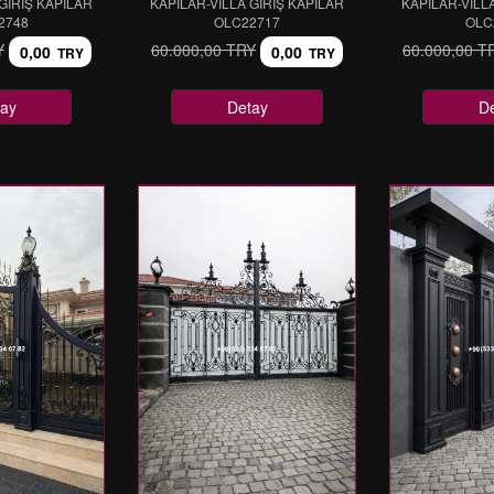
GİRİŞ KAPILAR
KAPILAR-VİLLA GİRİŞ KAPILAR
KAPILAR-VİLL
2748
OLC22717
OLC
Y
60.000,00 TRY
60.000,00 T
0,00
0,00
TRY
TRY
ay
Detay
D