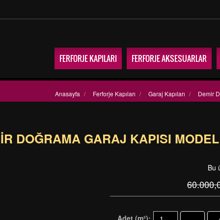
FERFORJE KAPILARI
FERFORJE AKSESUARLAR
Anasayfa
/
Ferforje Kapıları
/
Garaj Kapıları
/
Demir D
IR DOĞRAMA GARAJ KAPISI MODEL
Bu 
60.000,
Adet (m²):
-