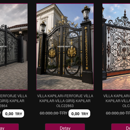
FERFORJE VİLLA
VİLLA KAPILARI-FERFORJE VİLLA
VİLLA KAPILAR
GİRİŞ KAPILAR
KAPILAR-VİLLA GİRİŞ KAPILAR
KAPILAR-VİLL
2864
OLC22863
OLC
Y
60.000,00 TRY
60.000,00 T
0,00
0,00
TRY
TRY
ay
Detay
D