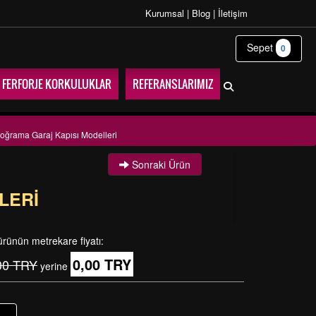
Kurumsal
|
Blog
|
İletişim
Sepet
0
FERFORJE KORKULUKLAR
REFERANSLARIMIZ
oğrama Garaj Kapısı Modelleri
Sonraki Ürün
LERI
ürünün metrekare fiyatı:
0,00 TRY
00 TRY
yerine
+