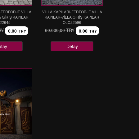
I-FERFORJE VİLLA
VİLLA KAPILARI-FERFORJE VİLLA
A GİRİŞ KAPILAR
KAPILAR-VİLLA GİRİŞ KAPILAR
22645
OLC22596
RY
60.000,00 TRY
0,00
0,00
TRY
TRY
etay
Detay