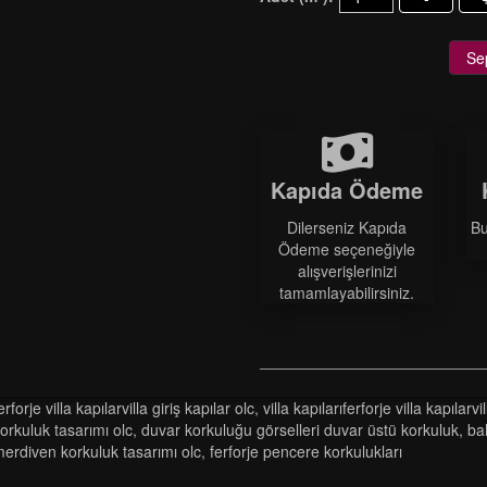
Se
Kapıda Ödeme
Dilerseniz Kapıda
Bu
Ödeme seçeneğiyle
alışverişlerinizi
tamamlayabilirsiniz.
erforje vi̇lla kapilarvi̇lla gi̇ri̇ş kapilar olc
,
vi̇lla kapilariferforje vi̇lla kapilarvi̇
orkuluk tasarimi olc
,
duvar korkuluğu görselleri̇ duvar üstü korkuluk
,
ba
merdi̇ven korkuluk tasarimi olc
,
ferforje pencere korkulukları