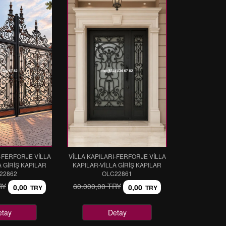
I-FERFORJE VİLLA
VİLLA KAPILARI-FERFORJE VİLLA
A GİRİŞ KAPILAR
KAPILAR-VİLLA GİRİŞ KAPILAR
22862
OLC22861
RY
60.000,00 TRY
0,00
0,00
TRY
TRY
etay
Detay