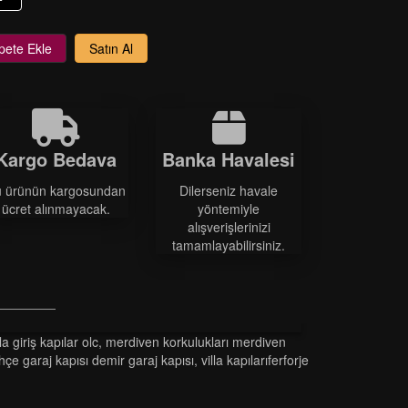
pete Ekle
Satın Al
Kargo Bedava
Banka Havalesi
 ürünün kargosundan
Dilerseniz havale
ücret alınmayacak.
yöntemiyle
alışverişlerinizi
tamamlayabilirsiniz.
lla gi̇ri̇ş kapilar olc
,
merdi̇ven korkuluklari merdi̇ven
hçe garaj kapısı demir garaj kapısı
,
vi̇lla kapilariferforje