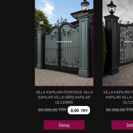
VİLLA KAPILARI-FERFORJE VİLLA
VİLLA KAPILARI-
KAPILAR-VİLLA GİRİŞ KAPILAR
KAPILAR-VİLLA 
OLC22865
OLC2
60.000,00 TRY
60.000,00 TR
0,00
TRY
Detay
Det