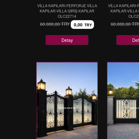
VİLLA KAPILARI-FERFORJE VİLLA
VİLLA KAPILARI-
KAPILAR-VİLLA GİRİŞ KAPILAR
KAPILAR-VİLLA 
OLC22714
OLC2
60.000,00 TRY
60.000,00 TR
0,00
TRY
Detay
Det