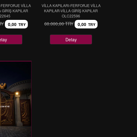
I-FERFORJE VİLLA
VİLLA KAPILARI-FERFORJE VİLLA
A GİRİŞ KAPILAR
KAPILAR-VİLLA GİRİŞ KAPILAR
22645
OLC22596
RY
60.000,00 TRY
0,00
0,00
TRY
TRY
etay
Detay