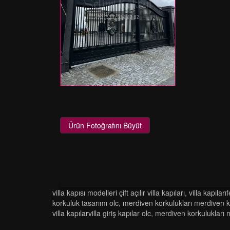
Ürün Fotoğrafını Büyüt
villa kapısı modelleri çift açılır villa kapıları
,
vi̇lla kapilarif
korkuluk tasarimi olc
,
merdi̇ven korkuluklari merdi̇ven k
vi̇lla kapilarvi̇lla gi̇ri̇ş kapilar olc
,
merdi̇ven korkuluklari 