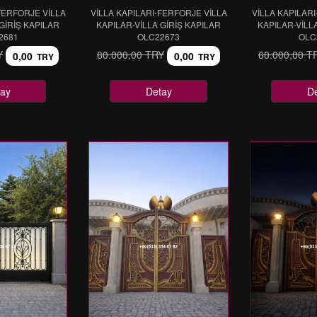
FERFORJE VİLLA
VİLLA KAPILARI-FERFORJE VİLLA
VİLLA KAPILAR
GİRİŞ KAPILAR
KAPILAR-VİLLA GİRİŞ KAPILAR
KAPILAR-VİLL
2681
OLC22673
OLC
Y
60.000,00 TRY
60.000,00 T
0,00
0,00
TRY
TRY
ay
Detay
D