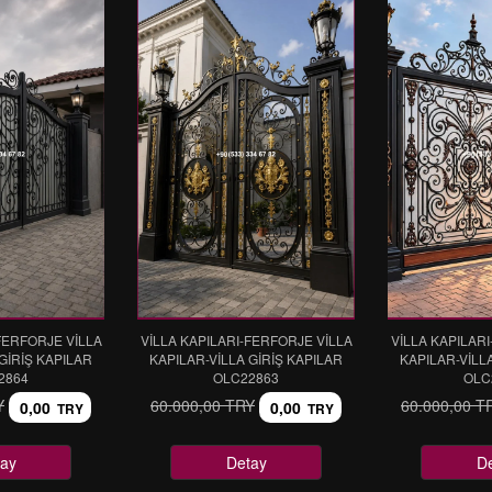
FERFORJE VİLLA
VİLLA KAPILARI-FERFORJE VİLLA
VİLLA KAPILAR
GİRİŞ KAPILAR
KAPILAR-VİLLA GİRİŞ KAPILAR
KAPILAR-VİLL
2864
OLC22863
OLC
Y
60.000,00 TRY
60.000,00 T
0,00
0,00
TRY
TRY
ay
Detay
D