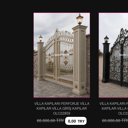
VİLLA KAPILARI-FERFORJE VİLLA
VİLLA KAPILARI-
KAPILAR-VİLLA GİRİŞ KAPILAR
KAPILAR-VİLLA 
OLC22859
OLC2
60.000,00 TRY
60.000,00 TR
0,00
TRY