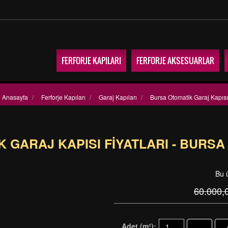
FERFORJE KAPILARI
FERFORJE AKSESUARLAR
Anasayfa
/
Ferforje Kapıları
/
Garaj Kapıları
/
Bursa Otomatik Garaj Kapısı 
 GARAJ KAPISI FIYATLARI - BURSA
Bu 
60.000,
Adet (m²):
-