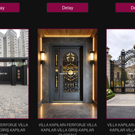
ay
Detay
D
FERFORJE VİLLA
VİLLA KAPILARI-FERFORJE VİLLA
VİLLA KAPILAR
GİRİŞ KAPILAR
KAPILAR-VİLLA GİRİŞ KAPILAR
KAPILAR-VİLL
2748
OLC22717
OLC