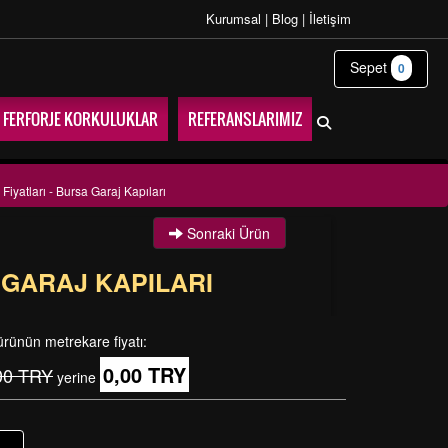
Kurumsal
|
Blog
|
İletişim
Sepet
0
FERFORJE KORKULUKLAR
REFERANSLARIMIZ
Fiyatları - Bursa Garaj Kapıları
Sonraki Ürün
 GARAJ KAPILARI
ürünün metrekare fiyatı:
0,00 TRY
00 TRY
yerine
+