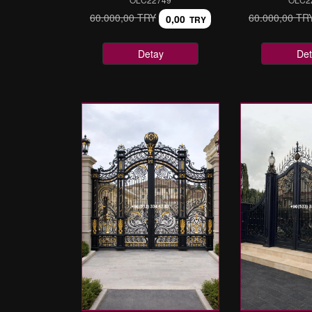
60.000,00 TRY
60.000,00 TR
0,00
TRY
Detay
Det