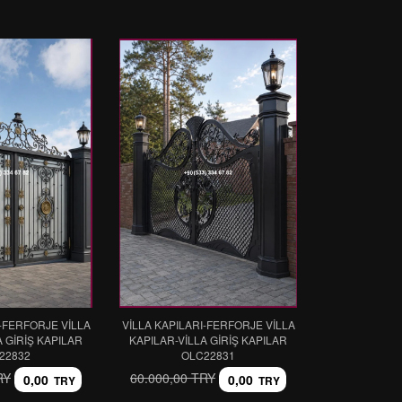
I-FERFORJE VİLLA
VİLLA KAPILARI-FERFORJE VİLLA
A GİRİŞ KAPILAR
KAPILAR-VİLLA GİRİŞ KAPILAR
22832
OLC22831
RY
60.000,00 TRY
0,00
0,00
TRY
TRY