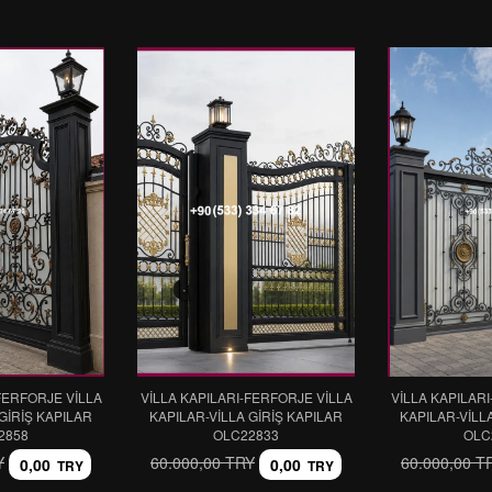
FERFORJE VİLLA
VİLLA KAPILARI-FERFORJE VİLLA
VİLLA KAPILAR
GİRİŞ KAPILAR
KAPILAR-VİLLA GİRİŞ KAPILAR
KAPILAR-VİLL
2858
OLC22833
OLC
Y
60.000,00 TRY
60.000,00 T
0,00
0,00
TRY
TRY