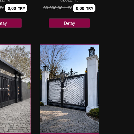
RY
60.000,00 TRY
0,00
0,00
TRY
TRY
etay
Detay